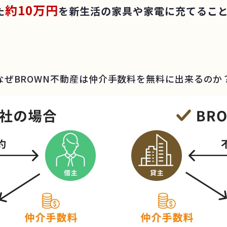
約10万円
た
を新生活の
家具や家電に充てること
なぜBROWN不動産は
仲介手数料を無料に出来るのか