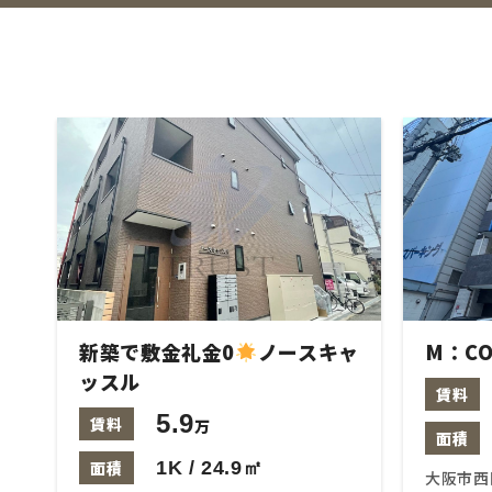
新築で敷金礼金0
ノースキャ
M：CO
ッスル
賃料
5.9
賃料
万
面積
面積
1K / 24.9㎡
大阪市西