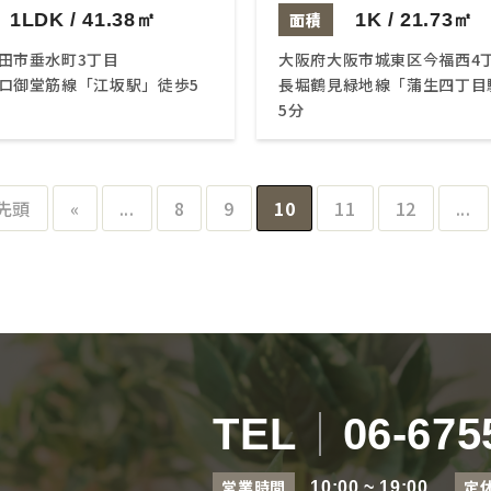
1LDK / 41.38㎡
面積
1K / 21.73㎡
田市垂水町3丁目
大阪府大阪市城東区今福西4
ロ御堂筋線「江坂駅」徒歩5
長堀鶴見緑地線「蒲生四丁目
5分
 先頭
«
...
8
9
10
11
12
...
TEL
06-675
営業時間
定
10:00 ~ 19:00