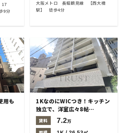
大阪メトロ 長堀鶴見線 【西大橋
17
駅】 徒歩4分
歩9分
使用も
1KなのにWICつき！キッチン
独立で、洋室広々8帖…
7.2
賃料
万
面積
1K / 26.53㎡