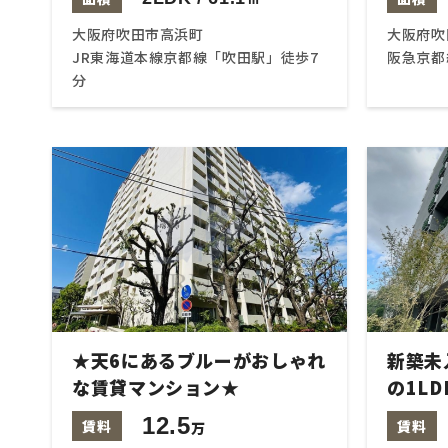
大阪府吹田市高浜町
大阪府吹
JR東海道本線京都線「吹田駅」徒歩7
阪急京都
分
★天6にあるブルーがおしゃれ
新築未
な賃貸マンション★
の1LD
12.5
賃料
賃料
万