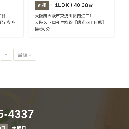
面積
1LDK / 40.38㎡
丁目
大阪府大阪市東淀川区南江口1
駅」徒歩
大阪メトロ今里筋線【瑞光四丁目駅】
徒歩6分
»
最後 »
5-4337
水曜日
休日