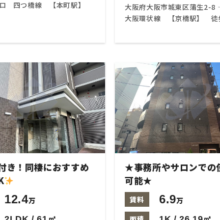
トロ 四つ橋線 【本町駅】
大阪府大阪市城東区蒲生2-8‐
大阪環状線 【京橋駅】 徒
付き！同棲におすすめ
★事務所やサロンでの
K
可能★
12.4
6.9
賃料
万
万
2LDK / 61㎡
面積
1K / 26.19㎡