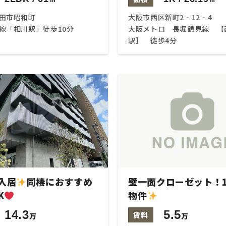
田市昭和町
大阪市西区新町2‐12‐4
線「相川駅」徒歩10分
大阪メトロ 長堀鶴見線 【
駅】 徒歩4分
入居
同棲におすすめ
壁一面クローゼット！
K
物件
14.3
5.5
賃料
万
万