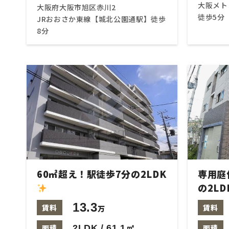
大阪メ
大阪府大阪市旭区赤川2
徒歩5分
JRおおさか東線【城北公園通駅】徒歩
8分
60㎡超え！駅徒歩7分の2LDK
専用庭
の2LD
13.3
賃料
賃料
万
面積
2LDK / 61.1㎡
面積