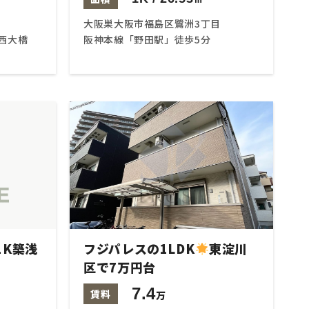
大阪巣大阪市福島区鷺洲3丁目
西大橋
阪神本線「野田駅」徒歩5分
1K築浅
フジパレスの1LDK
東淀川
区で7万円台
7.4
賃料
万