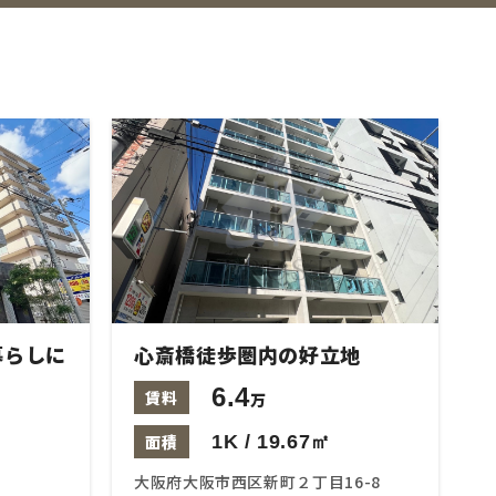
暮らしに
心斎橋徒歩圏内の好立地
6.4
賃料
万
面積
1K / 19.67㎡
大阪府大阪市西区新町２丁目16-8