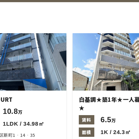
URT
白基調★築1年★一人
★
10.8
万
6.5
賃料
万
1LDK / 34.98㎡
面積
1K / 24.3㎡
区新町1‐14‐35