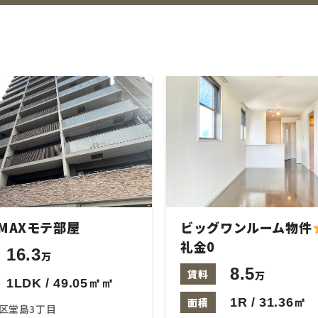
MAXモテ部屋
ビッグワンルーム物件
礼金0
16.3
万
8.5
賃料
万
1LDK / 49.05㎡㎡
面積
1R / 31.36㎡
区堂島3丁目