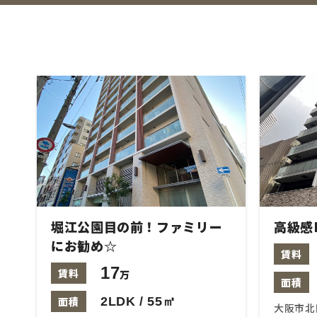
堀江公園目の前！ファミリー
高級感
にお勧め☆
賃料
17
賃料
万
面積
面積
2LDK / 55㎡
大阪市北