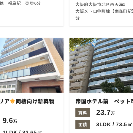
線 福島駅 徒歩6分
大阪府大阪市北区西天満5
大阪メトロ谷町線【南森町駅
分
リア
同棲向け新築物
帝国ホテル前 ペット
23.7
賃料
万
9.6
万
面積
3LDK / 73.5㎡
1LDK / 32.65㎡