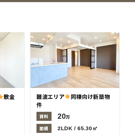
敷金
難波エリア
同棲向け新築物
件
20
賃料
万
面積
2LDK / 65.30㎡