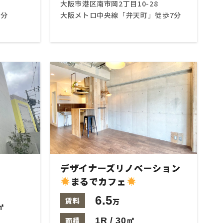
大阪市港区南市岡2丁目10-28
5分
大阪メトロ中央線「弁天町」徒歩7分
デザイナーズリノベーション
まるでカフェ
6.5
賃料
万
㎡
面積
1R / 30㎡