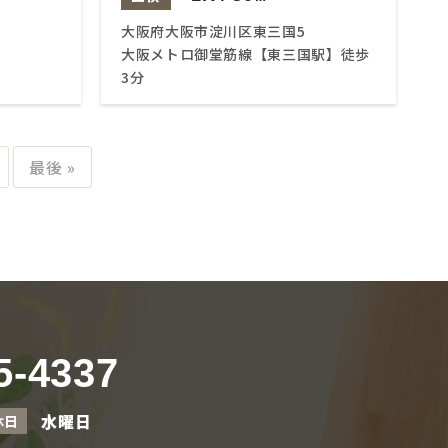
大阪府大阪市淀川区東三国5
大阪メトロ御堂筋線【東三国駅】徒歩
3分
最後 »
5-4337
水曜日
休日