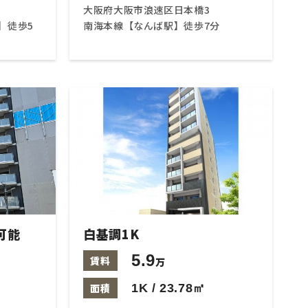
大阪府大阪市浪速区日本橋3
】徒歩5
南海本線【なんば駅】徒歩7分
可能
白基調1K
5.9
賃料
万
面積
1K / 23.78㎡