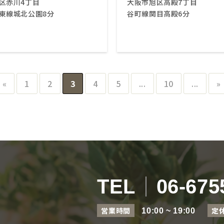
区赤川4丁目
大阪市旭区高殿7丁目
東線城北公園8分
谷町線関目高殿6分
«
1
2
3
4
5
...
10
...
»
TEL
06-675
営業時間
定
10:00 ~ 19:00