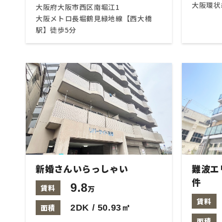
大阪環状
大阪府大阪市西区南堀江1
大阪メトロ長堀鶴見緑地線【西大橋
駅】徒歩5分
新婚さんいらっしゃい
難波エ
件
9.8
賃料
万
賃料
面積
2DK / 50.93㎡
面積