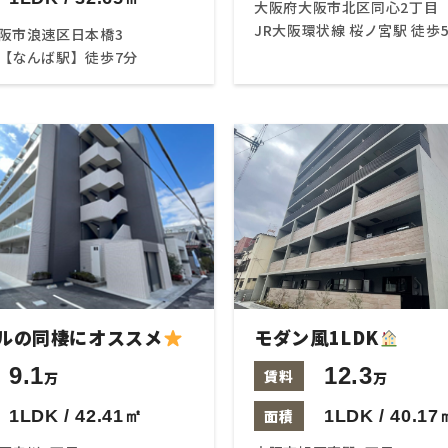
大阪府大阪市北区同心2丁目
JR大阪環状線 桜ノ宮駅 徒歩
阪市浪速区日本橋3
【なんば駅】徒歩7分
ルの同棲にオススメ
モダン風1LDK
9.1
12.3
賃料
万
万
1LDK / 42.41㎡
面積
1LDK / 40.17