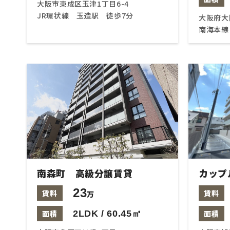
大阪市東成区玉津1丁目6-4
JR環状線 玉造駅 徒歩7分
大阪府大
南海本線
南森町 高級分譲賃貸
カップ
23
賃料
賃料
万
面積
2LDK / 60.45㎡
面積