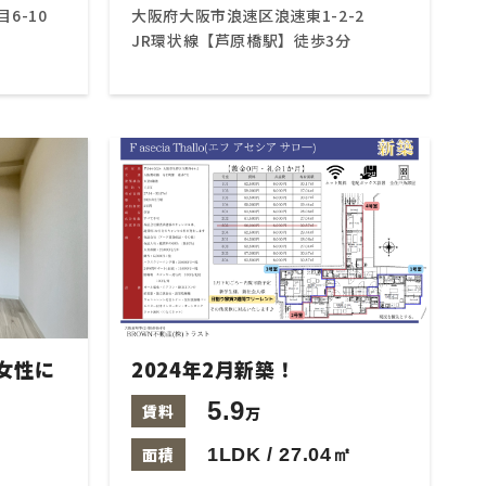
6-10
大阪府大阪市浪速区浪速東1-2-2
JR環状線【芦原橋駅】徒歩3分
女性に
2024年2月新築！
5.9
賃料
万
面積
1LDK / 27.04㎡