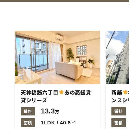
天神橋筋六丁目
あの高級賃
新築
貸シリーズ
ンスシ
13.3
賃料
賃料
万
面積
1LDK / 40.8㎡
面積