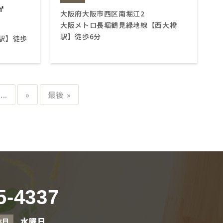
㎡
大阪府大阪市西区南堀江2
大阪メトロ長堀鶴見緑地線【西大橋
駅】徒歩6分
駅】徒歩
...
»
最後 »
5-4337
水曜日
休日