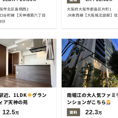
阪市北区長柄西2
大阪府大阪市都島区片町1
ロ谷町線【天神橋筋六丁目
JR東西線【大阪城北詰駅】徒
8分
駅近、1LDK
グラン
南堀江の大人気ファミ
ィア天神の苑
ンションがこちら
12.5
22.3
賃料
万
万