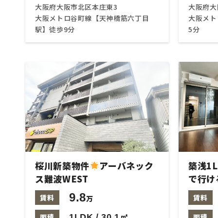
大阪府大阪市北区本庄東3
大阪府大
大阪メトロ谷町線【天神橋筋六丁目
大阪メト
駅】徒歩9分
5分
桜川新築物件
アーバネック
築浅1L
ス難波WEST
で行け
9.8
賃料
賃料
万
面積
1LDK / 30.1㎡
面積