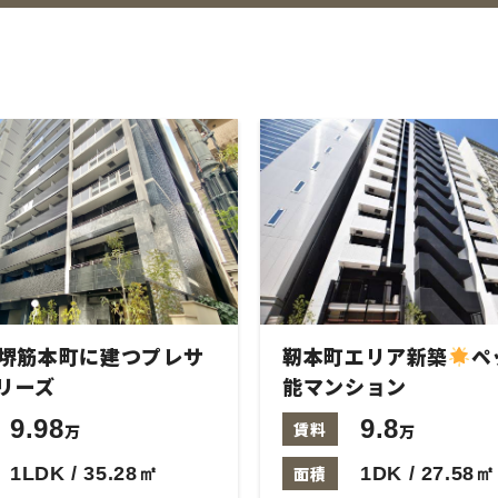
堺筋本町に建つプレサ
靭本町エリア新築
ペ
リーズ
能マンション
9.98
9.8
賃料
万
万
1LDK / 35.28㎡
面積
1DK / 27.58㎡