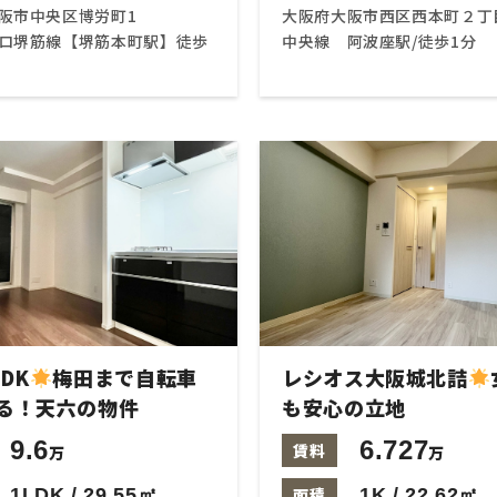
阪市中央区博労町1
大阪府大阪市西区西本町２丁目
ロ堺筋線【堺筋本町駅】徒歩
中央線 阿波座駅/徒歩1分
DK
梅田まで自転車
レシオス大阪城北詰
る！天六の物件
も安心の立地
9.6
6.727
賃料
万
万
1LDK / 29.55㎡
面積
1K / 22.62㎡