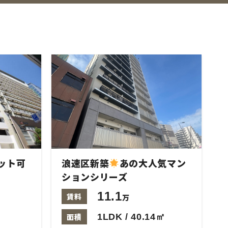
ット可
浪速区新築
あの大人気マン
ションシリーズ
11.1
賃料
万
面積
1LDK / 40.14㎡