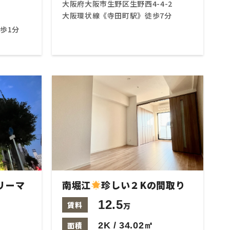
大阪府大阪市生野区生野西4-4-2
大阪環状線《寺田町駅》徒歩7分
歩1分
リーマ
南堀江
珍しい２Kの間取り
12.5
賃料
万
面積
2K / 34.02㎡