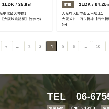
1LDK / 35.9㎡
面積
2LDK / 64.25
阪市北区天神橋2
大阪府大阪市西区南堀江1
線【大阪城北詰駅】徒歩2分
大阪メトロ四ツ橋線【四ツ橋
5分
«
...
2
3
4
5
6
...
10
TEL
06-675
営業時間
定
10:00 ~ 19:00