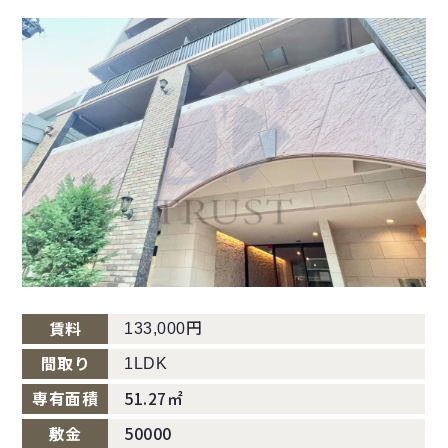
円
賃料
133,000
間取り
1LDK
専有面積
51.27㎡
敷金
50000