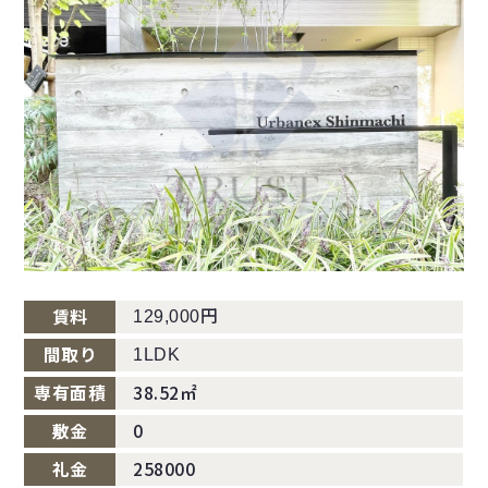
円
賃料
129,000
間取り
1LDK
専有面積
38.52㎡
敷金
0
礼金
258000