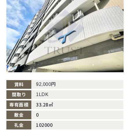
円
賃料
92,000
間取り
1LDK
専有面積
33.28㎡
敷金
0
礼金
102000