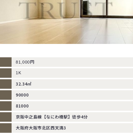
円
81,000
1K
32.34㎡
90000
81000
京阪中之島線【なにわ橋駅】徒歩4分
大阪府大阪市北区西天満3