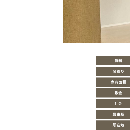
賃料
間取り
専有面積
敷金
礼金
最寄駅
所在地