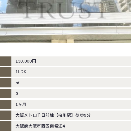
円
130,000
1LDK
㎡
0
1ヶ月
大阪メトロ千日前線【桜川駅】徒歩9分
大阪府大阪市西区南堀江4