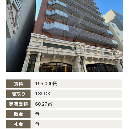
円
賃料
195,000
間取り
1SLDK
専有面積
60.27㎡
敷金
無
礼金
無