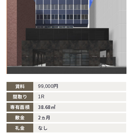
円
賃料
99,000
間取り
1R
専有面積
38.68㎡
敷金
2ヵ月
礼金
なし