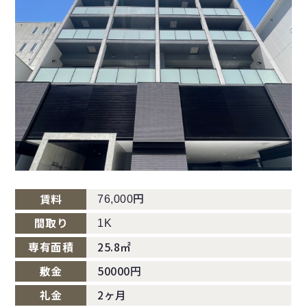
円
賃料
76,000
間取り
1K
専有面積
25.8㎡
敷金
50000円
礼金
2ヶ月