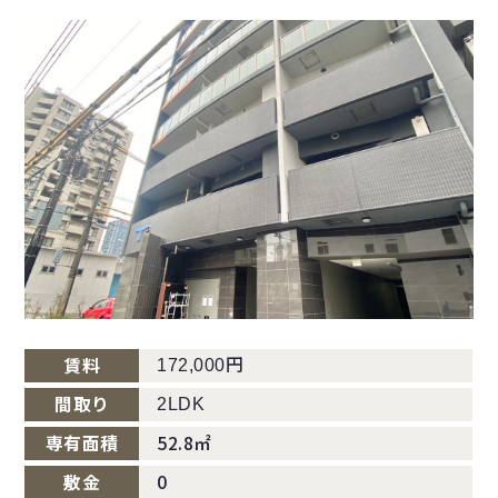
円
賃料
172,000
間取り
2LDK
専有面積
52.8㎡
敷金
0