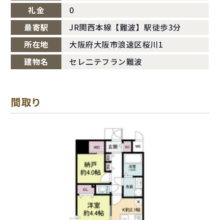
礼金
0
最寄駅
JR関西本線【難波】駅徒歩3分
所在地
大阪府大阪市浪速区桜川1
建物名
セレ二テフラン難波
間取り