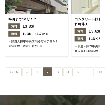
梅田まで10分！？
コンクリート打ち
れ物件★
13.3
賃料
万
13.6
賃料
万
面積
1LDK / 41.7㎡㎡
面積
1LDK / 4
大阪府大阪市中央区淡路町４丁目5-8
御堂筋線「本町」徒歩5分
大阪府大阪市中央区久
大阪メトロ堺筋線【堺
2 / 16
«
1
2
3
4
5
...
10