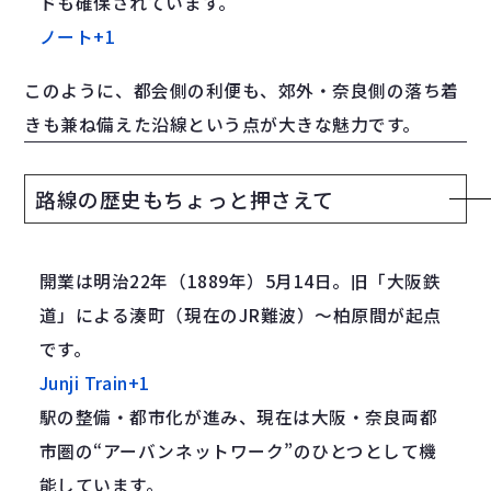
ドも確保されています。
ノート
+1
このように、都会側の利便も、郊外・奈良側の落ち着
きも兼ね備えた沿線という点が大きな魅力です。
路線の歴史もちょっと押さえて
開業は明治22年（1889年）5月14日。旧「大阪鉄
道」による湊町（現在のJR難波）～柏原間が起点
です。
Junji Train
+1
駅の整備・都市化が進み、現在は大阪・奈良両都
市圏の“アーバンネットワーク”のひとつとして機
能しています。