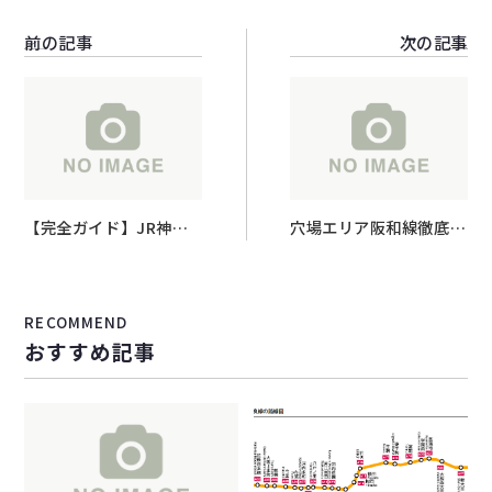
前の記事
次の記事
【完全ガイド】JR神戸
穴場エリア阪和線徹底分
線沿線で「暮らしやす
析「大阪南部～和歌山を
さ」を見つける！アクセ
つなぐ暮らしの動線！阪
ス・賃料・治安まで徹底
和線沿線で見つける“住
RECOMMEND
解説
みやすさ＆賃貸相場”ガ
おすすめ記事
イド」