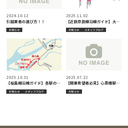
2024.10.12
2025.11.02
引越業者の選び方！！
【近鉄奈良線沿線ガイド】大阪
と奈良を結ぶ人気路線！各駅の
お知らせ
お知らせ
スタッフブログ
特徴・家賃相場・住みやすさを
徹底解説｜ブラウン不動産
2025.10.31
2025.07.22
【桜島線沿線ガイド】各駅の特
【開業希望者必見】心斎橋駅
徴・家賃相場・住みやすさを徹
近！多業種対応テナント
お知らせ
スタッフブログ
お知らせ
底解説！