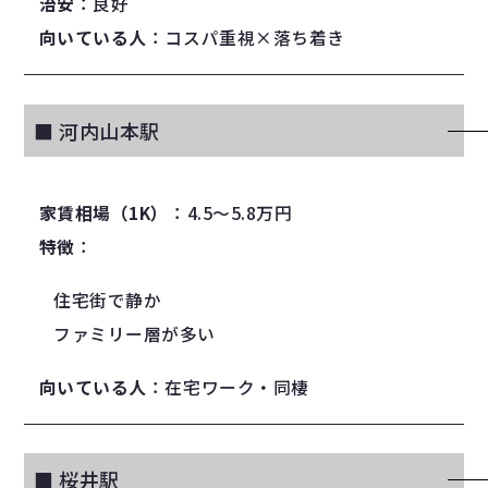
治安
：良好
向いている人
：コスパ重視×落ち着き
■ 河内山本駅
家賃相場（1K）
：4.5〜5.8万円
特徴
：
住宅街で静か
ファミリー層が多い
向いている人
：在宅ワーク・同棲
■ 桜井駅