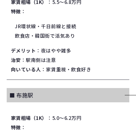
家賃相場（1K）
：5.5〜6.8万円
特徴
：
JR環状線・千日前線と接続
飲食店・韓国街で活気あり
デメリット
：夜はやや雑多
治安
：駅南側は注意
向いている人
：家賃重視・飲食好き
■ 布施駅
家賃相場（1K）
：5.0〜6.2万円
特徴
：