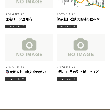
2024.09.23
2025.12.26
住宅ローン豆知識
保存版】近鉄大阪線の住みやす
さ完全ガイド 各駅の特徴・家賃
スタッフブログ
スタッフブログ
相場・治安・梅田難波アクセス
まで不動産屋が本音で解説
2025.10.17
2024.08.27
大阪メトロ中央線の魅力｜便
9月、10月の引っ越しってどう
利さと暮らしやすさが両立する
なの？
スタッフブログ
スタッフブログ
人気沿線｜ブラウン不動産スタ
ッフブログ