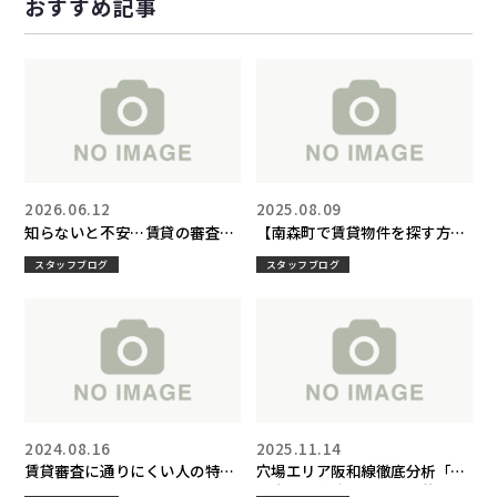
おすすめ記事
2026.06.12
2025.08.09
知らないと不安…賃貸の審査で
【南森町で賃貸物件を探す方必
見られるポイントとは？
見】大阪でオススメできる親切
スタッフブログ
スタッフブログ
な不動産屋の選び方と物件探し
のコツ
2024.08.16
2025.11.14
賃貸審査に通りにくい人の特徴
穴場エリア阪和線徹底分析「大
3選
阪南部～和歌山をつなぐ暮らし