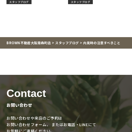
スタッフブログ
スタッフブログ
の動線！阪和線沿線で見つけ
る“住みやすさ＆賃貸相場”ガイ
ド」
BROWN不動産大阪南森町店
>
スタッフブログ
>
内見時の注意すべきこと
Contact
お問い合わせ
お問い合わせや来店のご予約は
お問い合わせフォーム、
またはお電話・LINEにて
お気軽にご連絡ください。