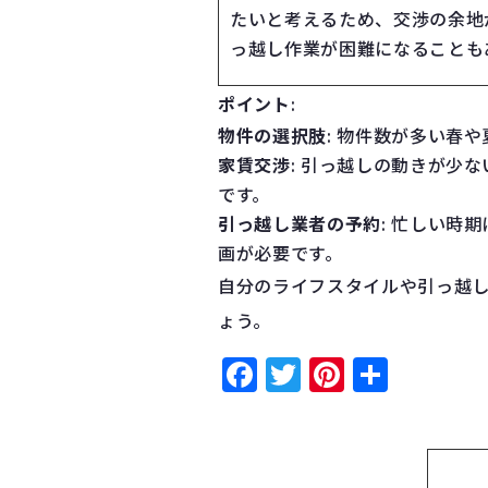
たいと考えるため、交渉の余地
っ越し作業が困難になることも
ポイント
:
物件の選択肢
: 物件数が多い春
家賃交渉
: 引っ越しの動きが少
です。
引っ越し業者の予約
: 忙しい時
画が必要です。
自分のライフスタイルや引っ越
ょう。
Facebook
Twitter
Pinteres
共
有