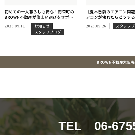
初めての一人暮らしも安心！南森町の
【夏本番前のエアコン問
BROWN不動産が住まい選びをサポー
アコンが壊れたらどうす
ト
や修理の手順をプロが解
2025.09.11
お知らせ
2026.05.26
スタッフブ
スタッフブログ
BROWN不動産大阪
TEL
06-675