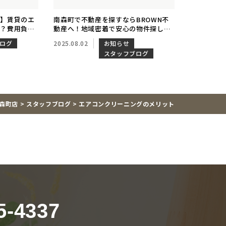
題】賃貸のエ
南森町で不動産を探すならBROWN不
る？費用負担
動産へ！地域密着で安心の物件探しを
説！
サポートします
ログ
2025.08.02
お知らせ
スタッフブログ
南森町店
>
スタッフブログ
>
エアコンクリーニングのメリット
5-4337