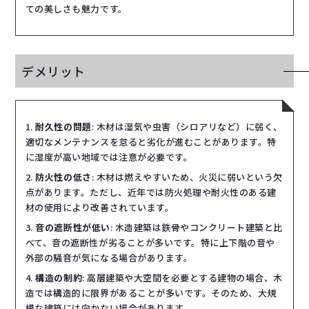
ての美しさも魅力です。
デメリット
耐久性の問題
: 木材は湿気や虫害（シロアリなど）に弱く、
適切なメンテナンスを怠ると劣化が進むことがあります。特
に湿度が高い地域では注意が必要です。
防火性の低さ
: 木材は燃えやすいため、火災に弱いという欠
点があります。ただし、近年では防火処理や耐火性のある建
材の使用により改善されています。
音の遮断性が低い
: 木造建築は鉄骨やコンクリート建築と比
べて、音の遮断性が劣ることが多いです。特に上下階の音や
外部の騒音が気になる場合があります。
構造の制約
: 高層建築や大空間を必要とする建物の場合、木
造では構造的に限界があることが多いです。そのため、大規
模な建築には向かない場合があります。