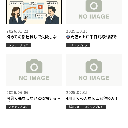
2026.01.22
2025.10.18
初めての部屋探しで失敗しない
大阪メトロ千日前線沿線で暮
ために｜1〜3月が不動産繁忙期
らす魅力｜住みやすい街ランキ
スタッフブログ
スタッフブログ
な理由
ング＆おすすめ賃貸エリア ブラ
ウン不動産
2026.06.06
2025.02.05
内見で採寸しないと後悔する場
4月までの入居をご希望の方！
所4選
スタッフブログ
お知らせ
スタッフブログ