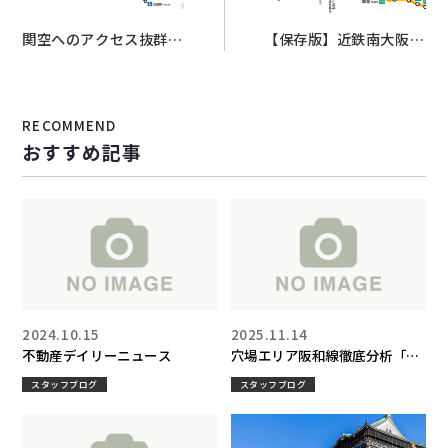
関空へのアクセス抜群！
【保存版】近鉄南大阪線
JR関西空港線沿線で実
の住みやすさ徹底解説｜
現する賢い暮らし【家賃
家賃相場・治安・各駅の
相場・治安・ブラウン不
特徴まで不動産屋が本音
RECOMMEND
動産】
で解説
おすすめ記事
2024.10.15
2025.11.14
不動産デイリーニュース
穴場エリア阪和線徹底分析「大
阪南部～和歌山をつなぐ暮らし
スタッフブログ
スタッフブログ
の動線！阪和線沿線で見つけ
る“住みやすさ＆賃貸相場”ガイ
ド」